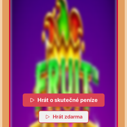
Hrát o skutečné peníze
Hrát zdarma