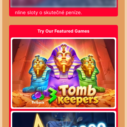
jte online sloty o skutečné peníze.
Try Our Featured Games