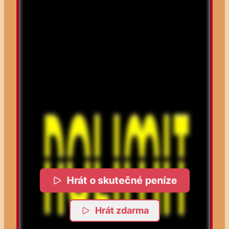
Hrát o skutečné peníze
Hrát zdarma