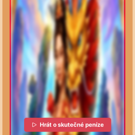
Hrát o skutečné peníze