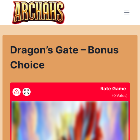
Přeskočit
na
obsah
Dragon’s Gate – Bonus
Choice
Rate Game
(
0
Votes)