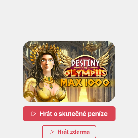
Hrát o skutečné peníze
Hrát zdarma