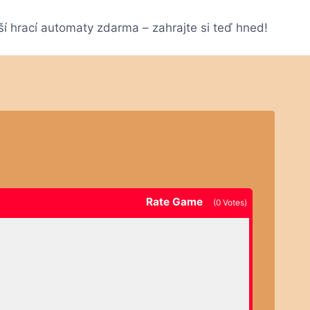
ší hrací automaty zdarma – zahrajte si teď hned!
Rate Game
(
0
Votes)