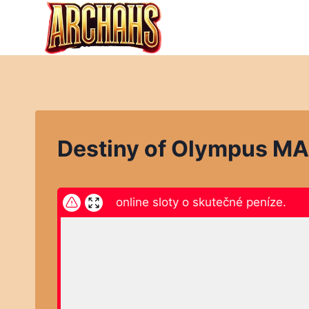
Přeskočit
na
obsah
Destiny of Olympus M
ikněte zde a hrajte online sloty o skutečné peníze.