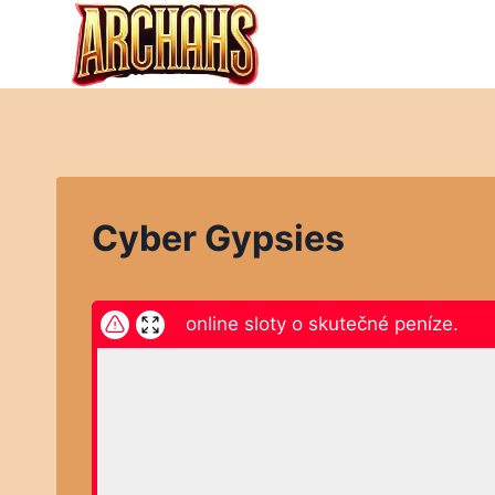
Přeskočit
na
obsah
Cyber Gypsies
ikněte zde a hrajte online sloty o skutečné peníze.