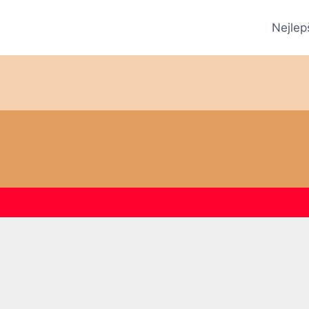
Nejlep