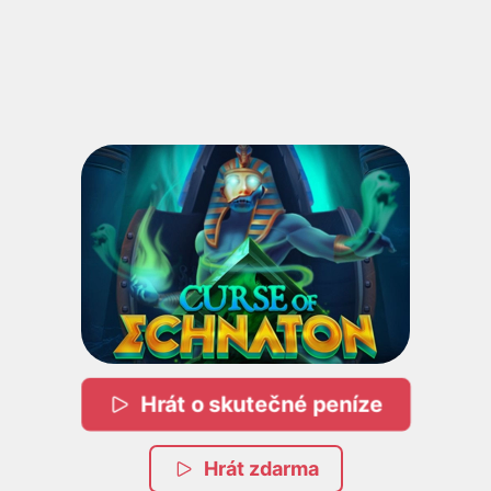
Hrát o skutečné peníze
Hrát zdarma