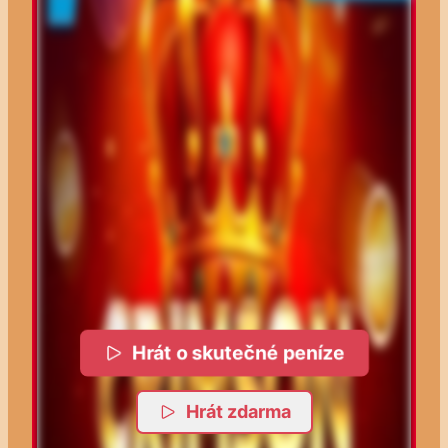
Hrát o skutečné peníze
Hrát zdarma