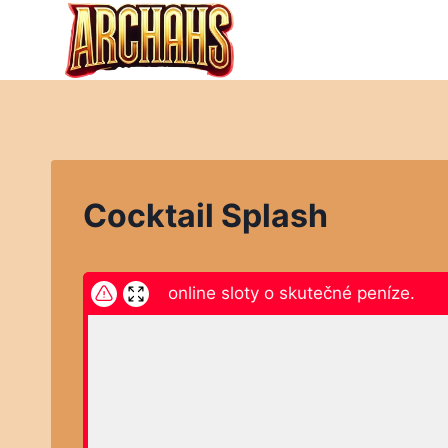
Přeskočit
na
obsah
Cocktail Splash
ikněte zde a hrajte online sloty o skutečné peníze.