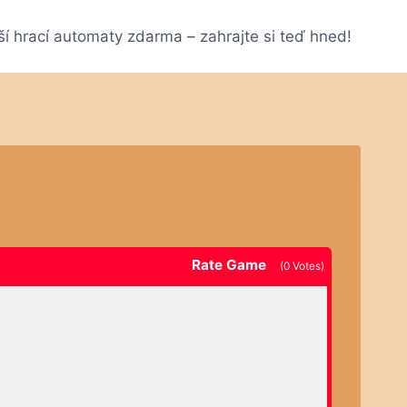
ší hrací automaty zdarma – zahrajte si teď hned!
Rate Game
(
0
Votes)