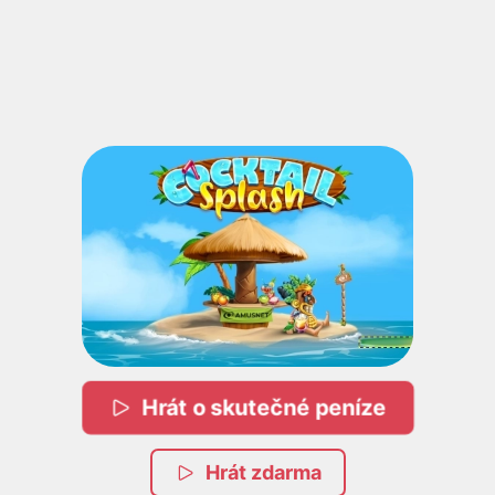
Hrát o skutečné peníze
Hrát zdarma