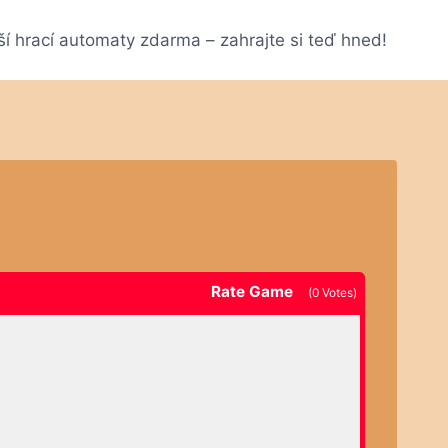
ší hrací automaty zdarma – zahrajte si teď hned!
Rate Game
(
0
Votes)