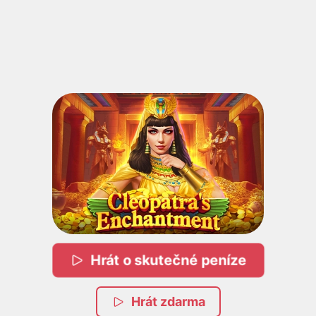
Hrát o skutečné peníze
Hrát zdarma