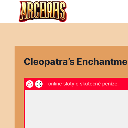
Přeskočit
na
obsah
Cleopatra’s Enchantme
ikněte zde a hrajte online sloty o skutečné peníze.