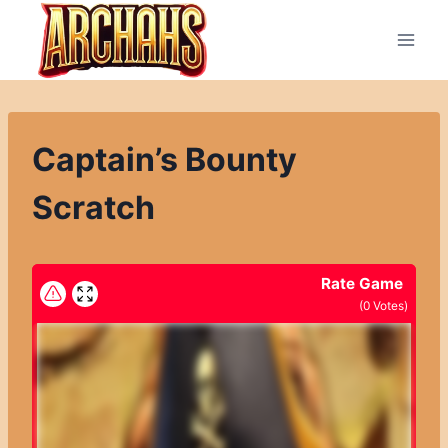
Přeskočit
na
obsah
Captain’s Bounty
Scratch
Rate Game
(
0
Votes)