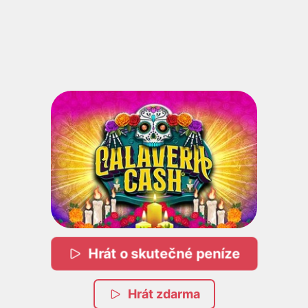
Hrát o skutečné peníze
Hrát zdarma