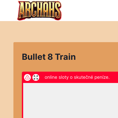
Přeskočit
na
obsah
Bullet 8 Train
ikněte zde a hrajte online sloty o skutečné peníze.