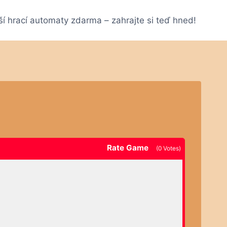
ší hrací automaty zdarma – zahrajte si teď hned!
Rate Game
(
0
Votes)