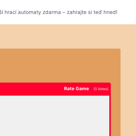
ší hrací automaty zdarma – zahrajte si teď hned!
Rate Game
(
0
Votes)