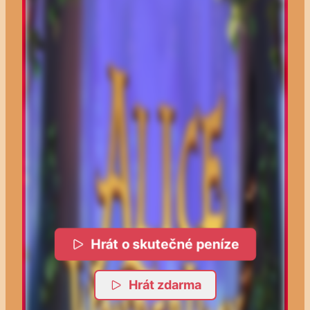
Hrát o skutečné peníze
Hrát zdarma