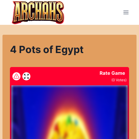
Přeskočit
na
obsah
4 Pots of Egypt
Rate Game
(
0
Votes)