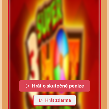
Hrát o skutečné peníze
Hrát zdarma