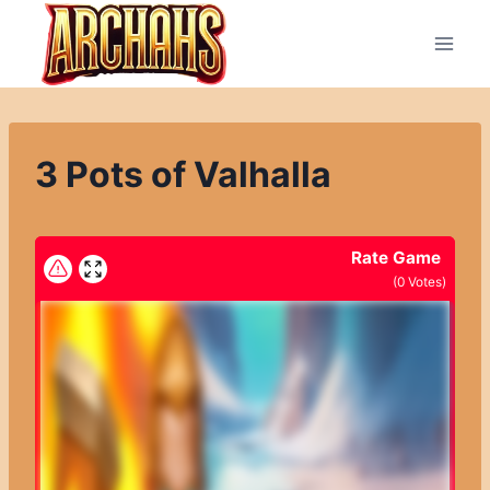
Přeskočit
na
obsah
3 Pots of Valhalla
Rate Game
(
0
Votes)