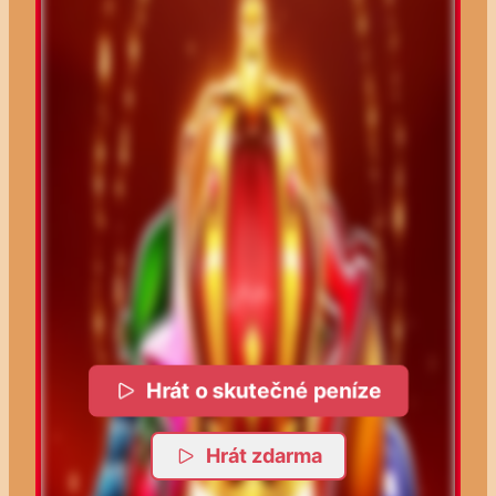
Hrát o skutečné peníze
Hrát zdarma